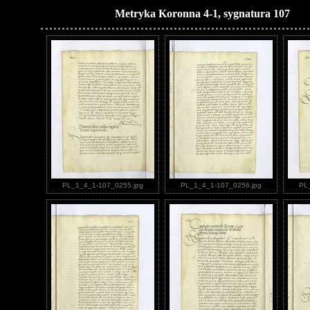
Metryka Koronna 4-1, sygnatura 107
PL_1_4_1-107_0255.jpg
PL_1_4_1-107_0256.jpg
PL