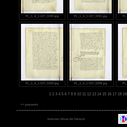
PL_1_4_1-107_0260.jpg
PL_1_4_1-107_0261.jpg
PL
PL_1_4_1-107_0265.jpg
PL_1_4_1-107_0266.jpg
PL
1
2
3
4
5
6
7
8
9
10
11
12
13
14
15
16
17
18
1
<< poprzedni
Archiwum Główne Akt Dawnych