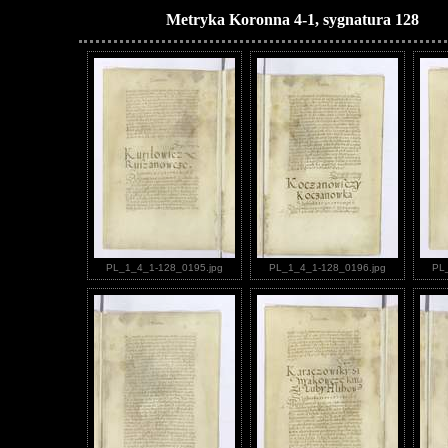
Metryka Koronna 4-1, sygnatura 128
PL_1_4_1-128_0195.jpg
PL_1_4_1-128_0196.jpg
PL