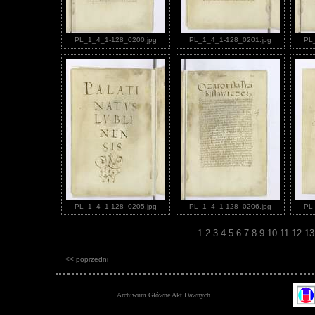
PL_1_4_1-128_0200.jpg
PL_1_4_1-128_0201.jpg
PL
PL_1_4_1-128_0205.jpg
PL_1_4_1-128_0206.jpg
PL
1
2
3
4
5
6
7
8
9
10
11
12
1
<< poprzedni
Archiwum Główne Akt Dawnych