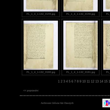
PL_1_4_1-132_0155.jpg
PL_1_4_1-132_0156.jpg
PL
PL_1_4_1-132_0160.jpg
PL_1_4_1-132_0161.jpg
PL
1
2
3
4
5
6
7
8
9
10
11
12
13
14
15
<< poprzedni
Archiwum Główne Akt Dawnych