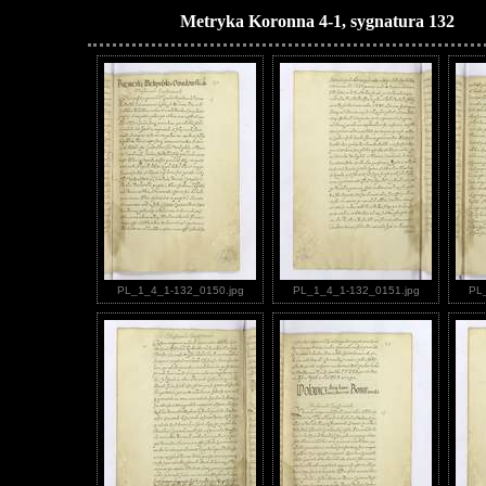
Metryka Koronna 4-1, sygnatura 132
PL_1_4_1-132_0150.jpg
PL_1_4_1-132_0151.jpg
PL