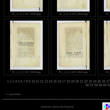
PL_1_4_1-137_0035.jpg
PL_1_4_1-137_0036.jpg
PL_
PL_1_4_1-137_0040.jpg
PL_1_4_1-137_0041.jpg
PL_
1
2
3
4
5
6
7
8
9
10
11
12
13
14
15
16
17
18
19
20
21
22
23
24
25
26
2
56
57
58
59
60
6
<< poprzedni
Archiwum Główne Akt Dawnych