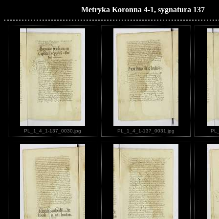
Metryka Koronna 4-1, sygnatura 137
PL_1_4_1-137_0030.jpg
PL_1_4_1-137_0031.jpg
PL_