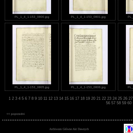
PL_1_4_1-153_0800.jpg
PL_1_4_1-153_0801.jpg
PL_
PL_1_4_1-153_0805.jpg
PL_1_4_1-153_0806.jpg
PL_
1
2
3
4
5
6
7
8
9
10
11
12
13
14
15
16
17
18
19
20
21
22
23
24
25
26
2
56
57
58
59
60
<< poprzedni
Archiwum Główne Akt Dawnych