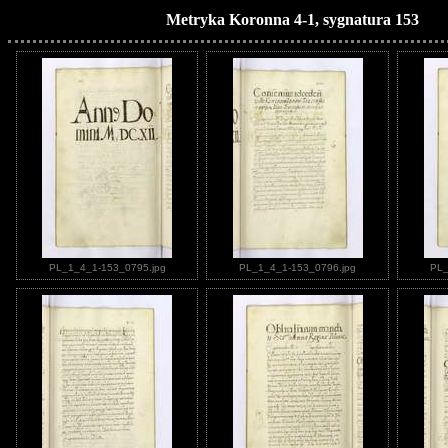
Metryka Koronna 4-1, sygnatura 153
PL_1_4_1-153_0795.jpg
PL_1_4_1-153_0796.jpg
PL_