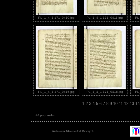
PL_1_4_1-171_0410.jpg
PL_1_4_1-171_0411.jpg
PL
PL_1_4_1-171_0415.jpg
PL_1_4_1-171_0416.jpg
PL
1
2
3
4
5
6
7
8
9
10
11
12
13
1
<< poprzedni
Archiwum Główne Akt Dawnych