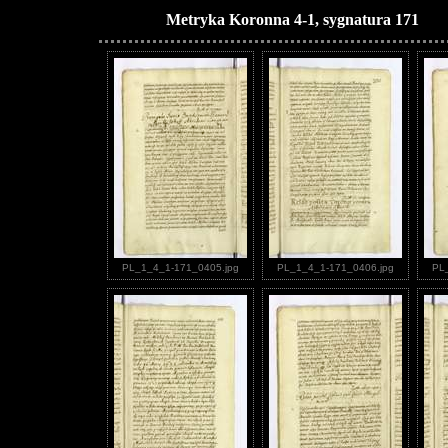
Metryka Koronna 4-1, sygnatura 171
PL_1_4_1-171_0405.jpg
PL_1_4_1-171_0406.jpg
PL