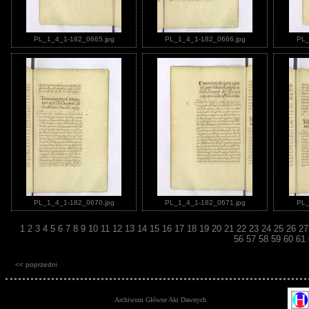
PL_1_4_1-182_0665.jpg
PL_1_4_1-182_0666.jpg
PL_
PL_1_4_1-182_0670.jpg
PL_1_4_1-182_0671.jpg
PL_
1
2
3
4
5
6
7
8
9
10
11
12
13
14
15
16
17
18
19
20
21
22
23
24
25
26
2
56
57
58
59
60
61
<< poprzedni
Archiwum Główne Akt Dawnych