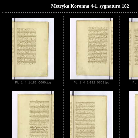
Metryka Koronna 4-1, sygnatura 182
PL_1_4_1-182_0660.jpg
PL_1_4_1-182_0661.jpg
PL_