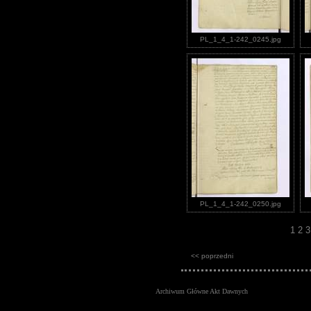
PL_1_4_1-242_0245.jpg
PL_1_4_1-242_0250.jpg
1
2
<< poprzedni
Archiwum Główne Akt Dawnych