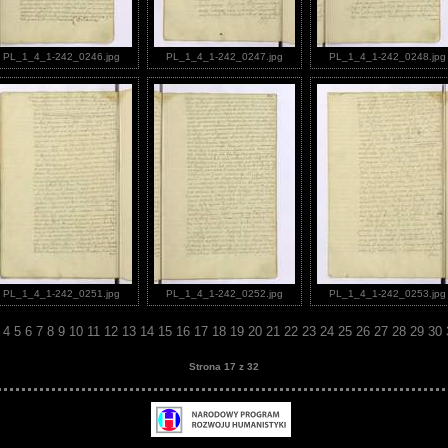
PL_1_4_1-242_0246.jpg
PL_1_4_1-242_0247.jpg
PL_1_4_1-242_0248.jpg
PL_1_4_1-242_0251.jpg
PL_1_4_1-242_0252.jpg
PL_1_4_1-242_0253.jpg
3
4
5
6
7
8
9
10
11
12
13
14
15
16
17
18
19
20
21
22
23
24
25
26
27
28
29
30
Strona 17 z 32