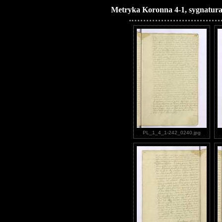
Metryka Koronna 4-1, sygnatura
PL_1_4_1-242_0240.jpg