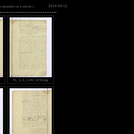
2014-04-12
| wszystko na 1 stronie |
PL_1_4_1-242_0244.jpg