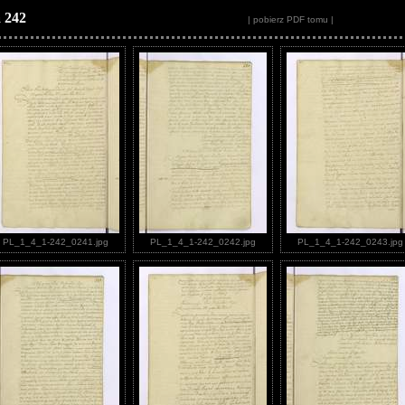
 242
| pobierz PDF tomu |
PL_1_4_1-242_0241.jpg
PL_1_4_1-242_0242.jpg
PL_1_4_1-242_0243.jpg