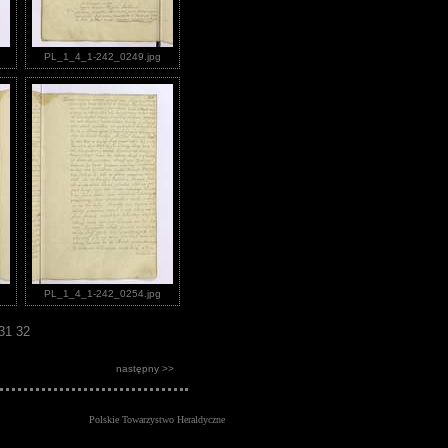
PL_1_4_1-242_0249.jpg
PL_1_4_1-242_0254.jpg
31
32
następny >>
Polskie Towarzystwo Heraldyczne