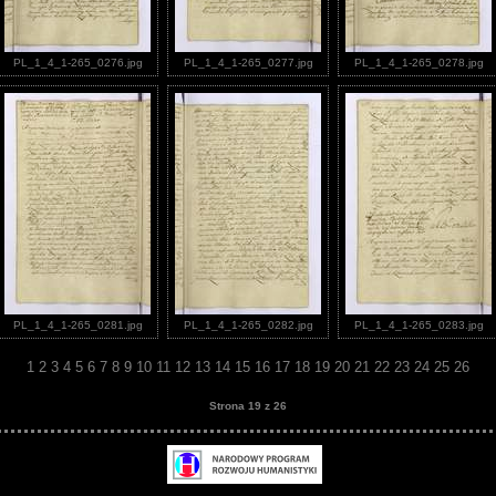
PL_1_4_1-265_0276.jpg
PL_1_4_1-265_0277.jpg
PL_1_4_1-265_0278.jpg
PL_1_4_1-265_0281.jpg
PL_1_4_1-265_0282.jpg
PL_1_4_1-265_0283.jpg
1
2
3
4
5
6
7
8
9
10
11
12
13
14
15
16
17
18
19
20
21
22
23
24
25
26
Strona 19 z 26