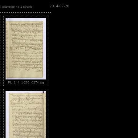
2014-07-20
| wszystko na 1 stronie |
PL_1_4_1-265_0274.jpg