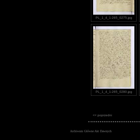
PL_1_4_1-265_0275.jpg
PL_1_4_1-265_0280.jpg
<< poprzedni
Archiwum Główne Akt Dawnych