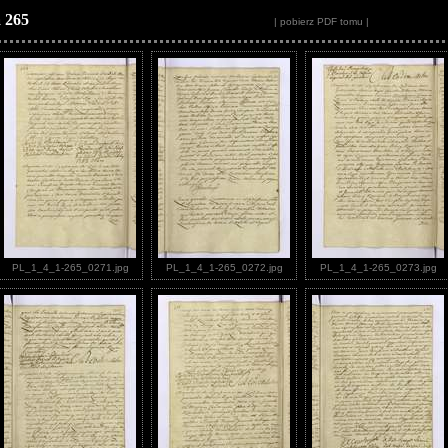
 265
| pobierz PDF tomu |
PL_1_4_1-265_0271.jpg
PL_1_4_1-265_0272.jpg
PL_1_4_1-265_0273.jpg