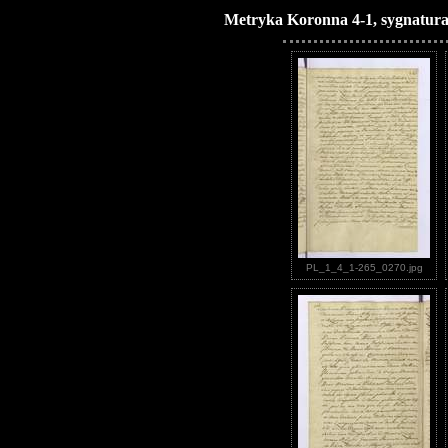
Metryka Koronna 4-1, sygnatura
PL_1_4_1-265_0270.jpg