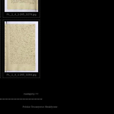
PL_1_4_1-265_0279.jpg
PL_1_4_1-265_0284.jpg
następny >>
Polskie Towarzystwo Heraldyczne