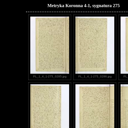
Metryka Koronna 4-1, sygnatura 275
PL_1_4_1-275_0285.jpg
PL_1_4_1-275_0286.jpg
PL