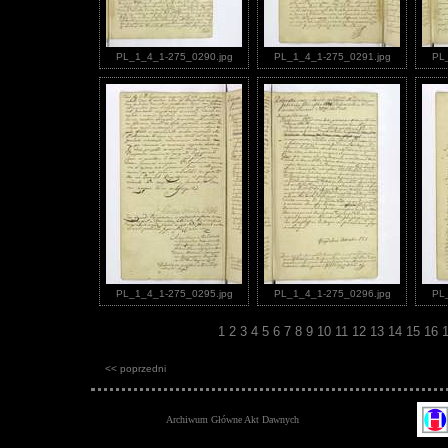
PL_1_4_1-275_0290.jpg
PL_1_4_1-275_0291.jpg
PL
PL_1_4_1-275_0295.jpg
PL_1_4_1-275_0296.jpg
PL
1
2
3
4
5
6
7
8
9
10
11
12
13
14
15
16
<< poprzedni
Archiwum Główne Akt Dawnych