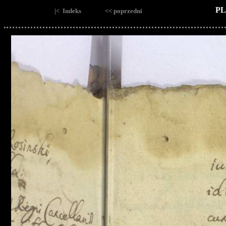
PL
|< Indeks
<< poprzedni