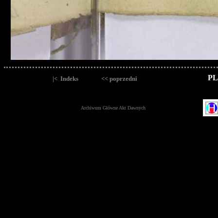
PL
|< Indeks
<< poprzedni
Archiwum Główne Akt Dawnych