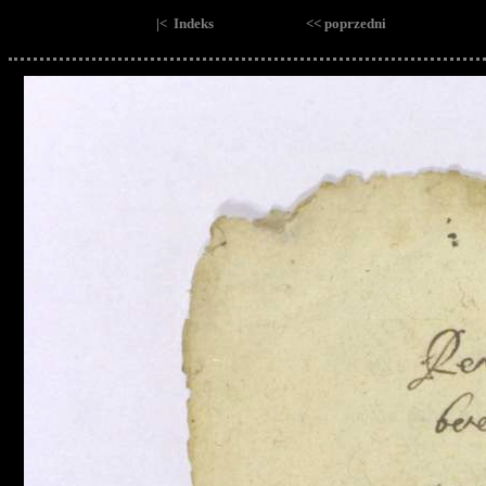
|< Indeks
<< poprzedni