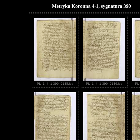
Metryka Koronna 4-1, sygnatura 390
PL_1_4_1-390_0135.jpg
PL_1_4_1-390_0136.jpg
PL