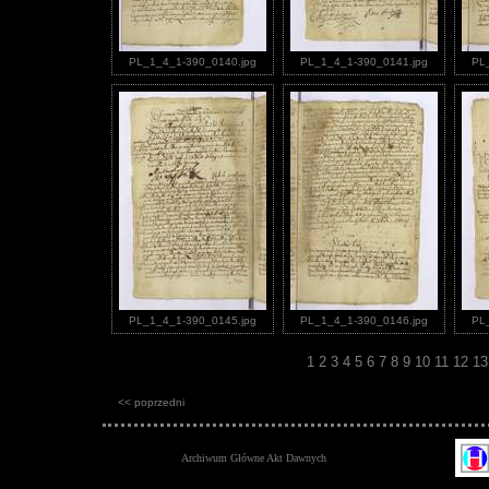
PL_1_4_1-390_0140.jpg
PL_1_4_1-390_0141.jpg
PL
PL_1_4_1-390_0145.jpg
PL_1_4_1-390_0146.jpg
PL
1
2
3
4
5
6
7
8
9
10
11
12
1
<< poprzedni
Archiwum Główne Akt Dawnych