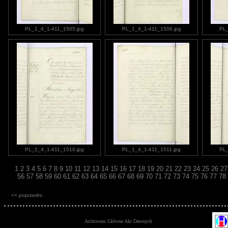
PL_1_4_1-411_1505.jpg
PL_1_4_1-411_1506.jpg
PL_
PL_1_4_1-411_1510.jpg
PL_1_4_1-411_1511.jpg
PL_
1
2
3
4
5
6
7
8
9
10
11
12
13
14
15
16
17
18
19
20
21
22
23
24
25
26
2
56
57
58
59
60
61
62
63
64
65
66
67
68
69
70
71
72
73
74
75
76
77
78
<< poprzedni
Archiwum Główne Akt Dawnych