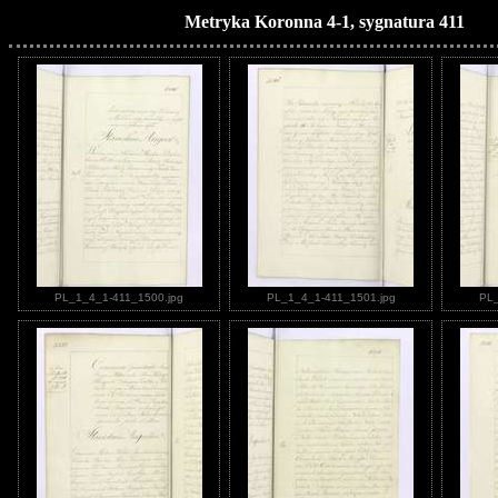
Metryka Koronna 4-1, sygnatura 411
PL_1_4_1-411_1500.jpg
PL_1_4_1-411_1501.jpg
PL_