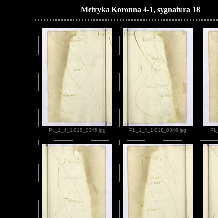
Metryka Koronna 4-1, sygnatura 18
PL_1_4_1-018_0345.jpg
PL_1_4_1-018_0346.jpg
PL