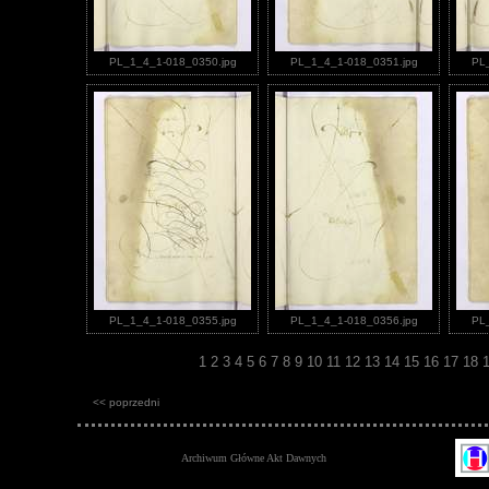
PL_1_4_1-018_0350.jpg
PL_1_4_1-018_0351.jpg
PL
PL_1_4_1-018_0355.jpg
PL_1_4_1-018_0356.jpg
PL
1
2
3
4
5
6
7
8
9
10
11
12
13
14
15
16
17
18
<< poprzedni
Archiwum Główne Akt Dawnych