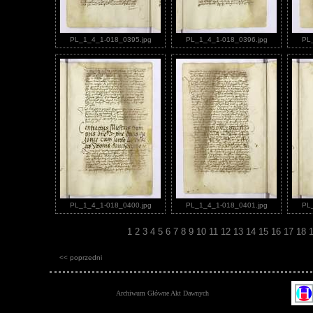
PL_1_4_1-018_0395.jpg
PL_1_4_1-018_0396.jpg
PL
PL_1_4_1-018_0400.jpg
PL_1_4_1-018_0401.jpg
PL
1
2
3
4
5
6
7
8
9
10
11
12
13
14
15
16
17
18
<< poprzedni
Archiwum Główne Akt Dawnych