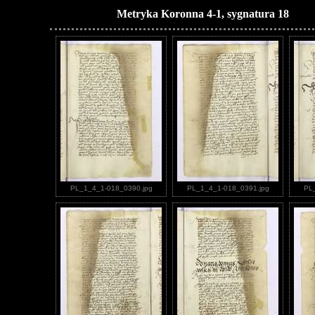
Metryka Koronna 4-1, sygnatura 18
PL_1_4_1-018_0390.jpg
PL_1_4_1-018_0391.jpg
PL