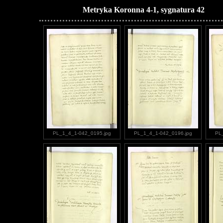
Metryka Koronna 4-1, sygnatura 42
PL_1_4_1-042_0195.jpg
PL_1_4_1-042_0196.jpg
PL