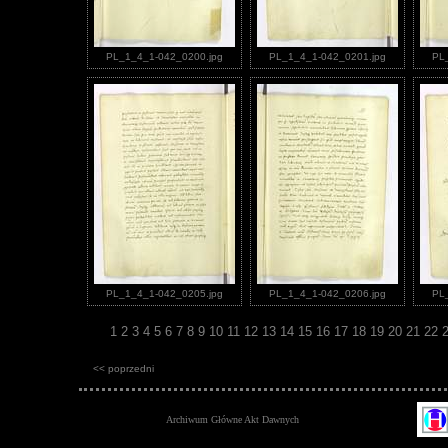
PL_1_4_1-042_0200.jpg
PL_1_4_1-042_0201.jpg
PL
PL_1_4_1-042_0205.jpg
PL_1_4_1-042_0206.jpg
PL
1
2
3
4
5
6
7
8
9
10
11
12
13
14
15
16
17
18
19
20
21
22
<< poprzedni
Archiwum Główne Akt Dawnych