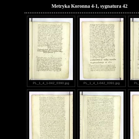
Metryka Koronna 4-1, sygnatura 42
PL_1_4_1-042_0390.jpg
PL_1_4_1-042_0391.jpg
PL