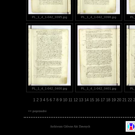
PL_1_4_1-042_0395.jpg
PL_1_4_1-042_0396.jpg
PL
PL_1_4_1-042_0400.jpg
PL_1_4_1-042_0401.jpg
PL
1
2
3
4
5
6
7
8
9
10
11
12
13
14
15
16
17
18
19
20
21
22
<< poprzedni
Archiwum Główne Akt Dawnych