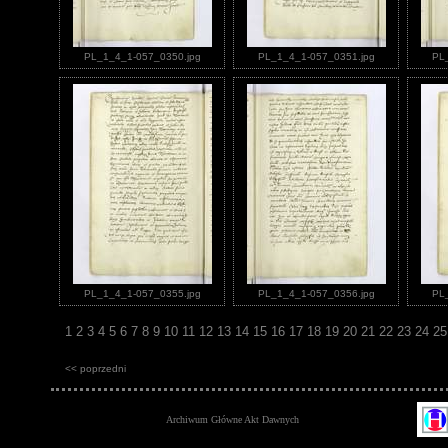
PL_1_4_1-057_0350.jpg
PL_1_4_1-057_0351.jpg
PL
PL_1_4_1-057_0355.jpg
PL_1_4_1-057_0356.jpg
PL
1
2
3
4
5
6
7
8
9
10
11
12
13
14
15
16
17
18
19
20
21
22
23
24
2
<< poprzedni
Archiwum Główne Akt Dawnych