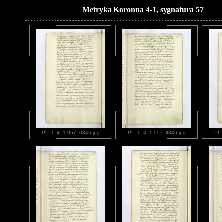
Metryka Koronna 4-1, sygnatura 57
PL_1_4_1-057_0345.jpg
PL_1_4_1-057_0346.jpg
PL