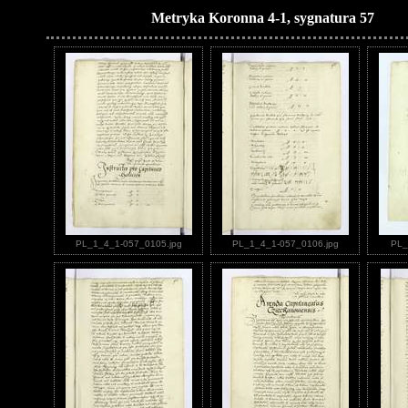
Metryka Koronna 4-1, sygnatura 57
PL_1_4_1-057_0105.jpg
PL_1_4_1-057_0106.jpg
PL_