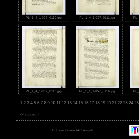
PL_1_4_1-057_0110.jpg
PL_1_4_1-057_0111.jpg
PL_
PL_1_4_1-057_0115.jpg
PL_1_4_1-057_0116.jpg
PL_
1
2
3
4
5
6
7
8
9
10
11
12
13
14
15
16
17
18
19
20
21
22
23
24
2
<< poprzedni
Archiwum Główne Akt Dawnych