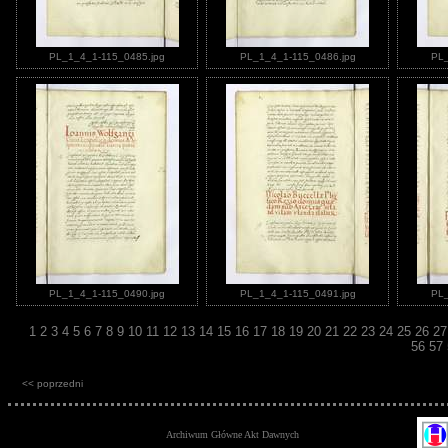
PL_1_4_1-115_0485.jpg
PL_1_4_1-115_0486.jpg
PL_
PL_1_4_1-115_0490.jpg
PL_1_4_1-115_0491.jpg
PL_
1
2
3
4
5
6
7
8
9
10
11
12
13
14
15
16
17
18
19
20
21
22
23
24
25
26
2
56
57
<< poprzedni
Archiwum Główne Akt Dawnych