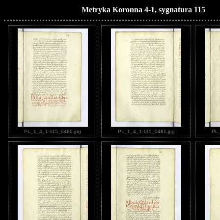
Metryka Koronna 4-1, sygnatura 115
PL_1_4_1-115_0480.jpg
PL_1_4_1-115_0481.jpg
PL_