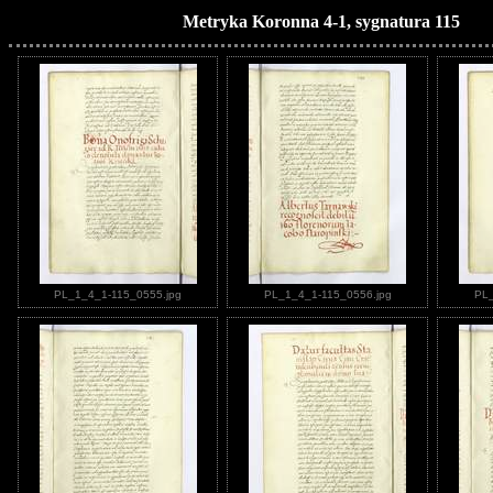
Metryka Koronna 4-1, sygnatura 115
PL_1_4_1-115_0555.jpg
PL_1_4_1-115_0556.jpg
PL_