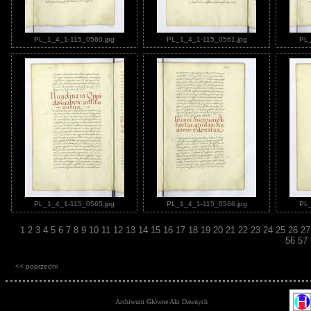
PL_1_4_1-115_0560.jpg
PL_1_4_1-115_0561.jpg
PL_
PL_1_4_1-115_0565.jpg
PL_1_4_1-115_0566.jpg
PL_
1
2
3
4
5
6
7
8
9
10
11
12
13
14
15
16
17
18
19
20
21
22
23
24
25
26
2
56
57
<< poprzedni
Archiwum Główne Akt Dawnych