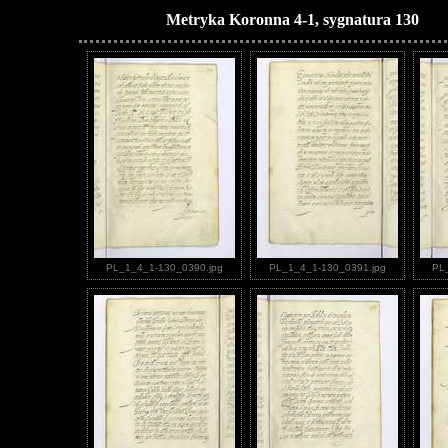
Metryka Koronna 4-1, sygnatura 130
PL_1_4_1-130_0390.jpg
PL_1_4_1-130_0391.jpg
PL