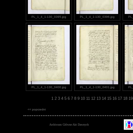
PL_1_4_1-130_0395.jpg
PL_1_4_1-130_0396.jpg
PL
PL_1_4_1-130_0400.jpg
PL_1_4_1-130_0401.jpg
PL
1
2
3
4
5
6
7
8
9
10
11
12
13
14
15
16
17
18
1
<< poprzedni
Archiwum Główne Akt Dawnych