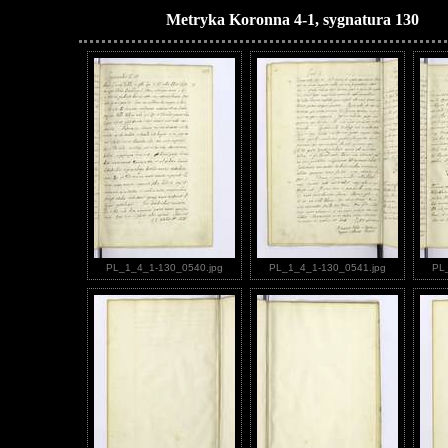
Metryka Koronna 4-1, sygnatura 130
PL_1_4_1-130_0540.jpg
PL_1_4_1-130_0541.jpg
PL