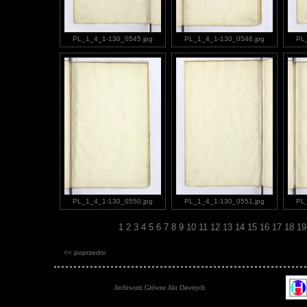
PL_1_4_1-130_0545.jpg
PL_1_4_1-130_0546.jpg
PL
PL_1_4_1-130_0550.jpg
PL_1_4_1-130_0551.jpg
PL
1
2
3
4
5
6
7
8
9
10
11
12
13
14
15
16
17
18
1
<< poprzedni
Archiwum Główne Akt Dawnych