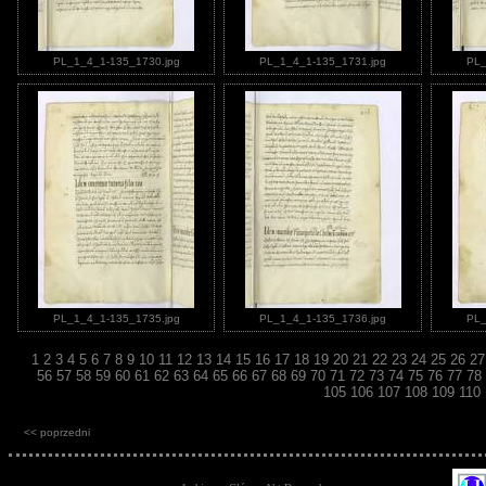
PL_1_4_1-135_1730.jpg
PL_1_4_1-135_1731.jpg
PL_
PL_1_4_1-135_1735.jpg
PL_1_4_1-135_1736.jpg
PL_
1
2
3
4
5
6
7
8
9
10
11
12
13
14
15
16
17
18
19
20
21
22
23
24
25
26
2
56
57
58
59
60
61
62
63
64
65
66
67
68
69
70
71
72
73
74
75
76
77
78
105
106
107
108
109
110
<< poprzedni