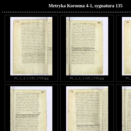
Metryka Koronna 4-1, sygnatura 135
PL_1_4_1-135_1725.jpg
PL_1_4_1-135_1726.jpg
PL_