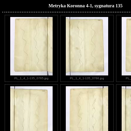
Metryka Koronna 4-1, sygnatura 135
PL_1_4_1-135_0765.jpg
PL_1_4_1-135_0766.jpg
PL_