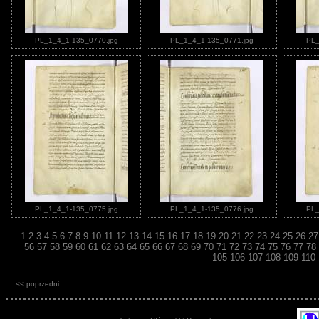
PL_1_4_1-135_0770.jpg
PL_1_4_1-135_0771.jpg
PL_
PL_1_4_1-135_0775.jpg
PL_1_4_1-135_0776.jpg
PL_
1
2
3
4
5
6
7
8
9
10
11
12
13
14
15
16
17
18
19
20
21
22
23
24
25
26
2
56
57
58
59
60
61
62
63
64
65
66
67
68
69
70
71
72
73
74
75
76
77
78
105
106
107
108
109
110
<< poprzedni