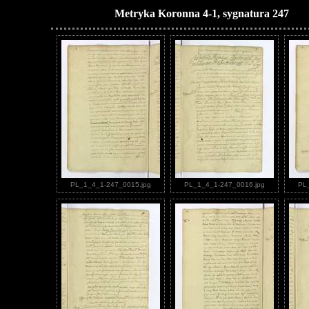
Metryka Koronna 4-1, sygnatura 247
PL_1_4_1-247_0015.jpg
PL_1_4_1-247_0016.jpg
PL