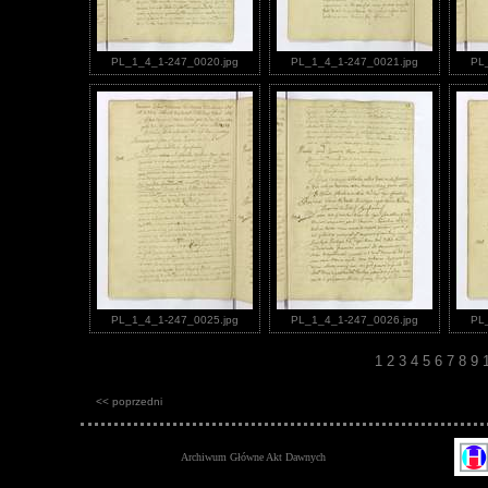
PL_1_4_1-247_0020.jpg
PL_1_4_1-247_0021.jpg
PL
PL_1_4_1-247_0025.jpg
PL_1_4_1-247_0026.jpg
PL
1
2
3
4
5
6
7
8
9
<< poprzedni
Archiwum Główne Akt Dawnych