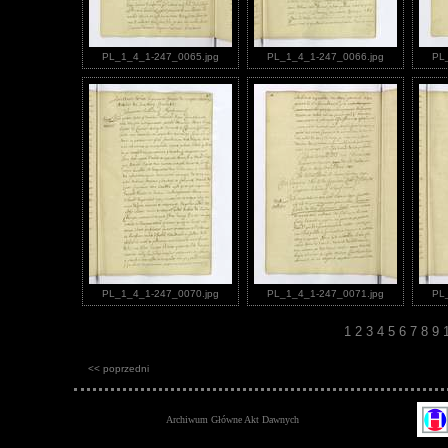
PL_1_4_1-247_0065.jpg
PL_1_4_1-247_0066.jpg
PL
PL_1_4_1-247_0070.jpg
PL_1_4_1-247_0071.jpg
PL
1
2
3
4
5
6
7
8
9
<< poprzedni
Archiwum Główne Akt Dawnych