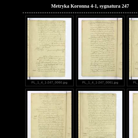
Metryka Koronna 4-1, sygnatura 247
PL_1_4_1-247_0060.jpg
PL_1_4_1-247_0061.jpg
PL