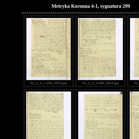
Metryka Koronna 4-1, sygnatura 299
PL_1_4_1-299_0315.jpg
PL_1_4_1-299_0316.jpg
PL