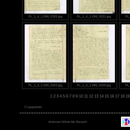
PL_1_4_1-299_0320.jpg
PL_1_4_1-299_0321.jpg
PL
PL_1_4_1-299_0325.jpg
PL_1_4_1-299_0326.jpg
PL
1
2
3
4
5
6
7
8
9
10
11
12
13
14
15
16
17
18
1
<< poprzedni
Archiwum Główne Akt Dawnych