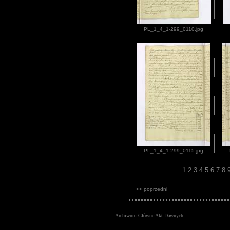
PL_1_4_1-299_0110.jpg
PL_1_4_1-299_0115.jpg
1
2
3
4
5
6
7
8
<< poprzedni
Archiwum Główne Akt Dawnych