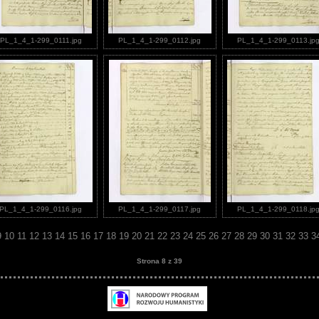
PL_1_4_1-299_0111.jpg
PL_1_4_1-299_0112.jpg
PL_1_4_1-299_0113.jp
PL_1_4_1-299_0116.jpg
PL_1_4_1-299_0117.jpg
PL_1_4_1-299_0118.jp
9
10
11
12
13
14
15
16
17
18
19
20
21
22
23
24
25
26
27
28
29
30
31
32
33
3
Strona 8 z 39