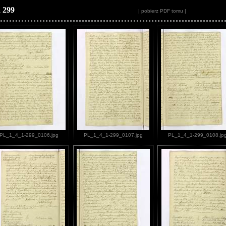
 299
| pobierz PDF tomu |
PL_1_4_1-299_0106.jpg
PL_1_4_1-299_0107.jpg
PL_1_4_1-299_0108.jp