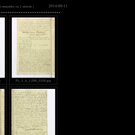
2014-09-11
| wszystko na 1 stronie |
g
PL_1_4_1-299_0109.jpg