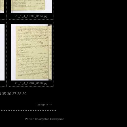
g
PL_1_4_1-299_0114.jpg
g
PL_1_4_1-299_0119.jpg
4
35
36
37
38
39
następny >>
Polskie Towarzystwo Heraldyczne