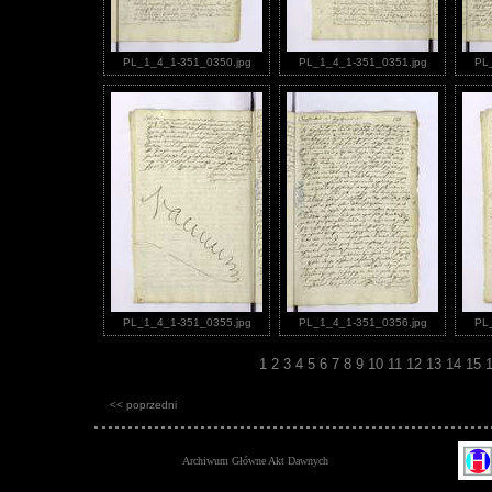
PL_1_4_1-351_0350.jpg
PL_1_4_1-351_0351.jpg
PL
PL_1_4_1-351_0355.jpg
PL_1_4_1-351_0356.jpg
PL
1
2
3
4
5
6
7
8
9
10
11
12
13
14
15
<< poprzedni
Archiwum Główne Akt Dawnych