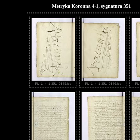
Metryka Koronna 4-1, sygnatura 351
PL_1_4_1-351_0345.jpg
PL_1_4_1-351_0346.jpg
PL