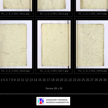
PL_1_4_1-351_0411.jpg
PL_1_4_1-351_0412.jpg
PL_1_4_1-351_0413.jpg
PL_1_4_1-351_0416.jpg
PL_1_4_1-351_0417.jpg
PL_1_4_1-351_0418.jpg
3
4
5
6
7
8
9
10
11
12
13
14
15
16
17
18
19
20
21
22
23
24
25
26
27
28
29
30
Strona 28 z 32