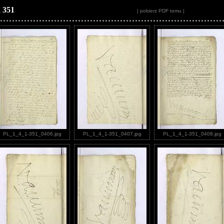
 351
| pobierz PDF tomu |
PL_1_4_1-351_0406.jpg
PL_1_4_1-351_0407.jpg
PL_1_4_1-351_0408.jpg