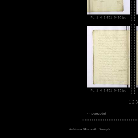
PL_1_4_1-351_0410.jpg
PL_1_4_1-351_0415.jpg
1
2
<< poprzedni
Archiwum Główne Akt Dawnych