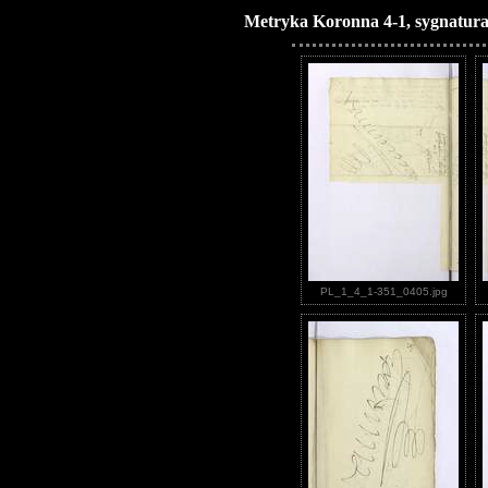
Metryka Koronna 4-1, sygnatura
PL_1_4_1-351_0405.jpg