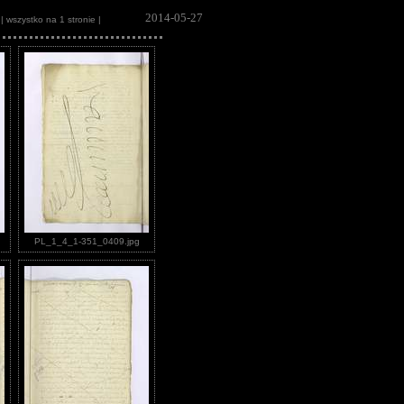
2014-05-27
| wszystko na 1 stronie |
PL_1_4_1-351_0409.jpg