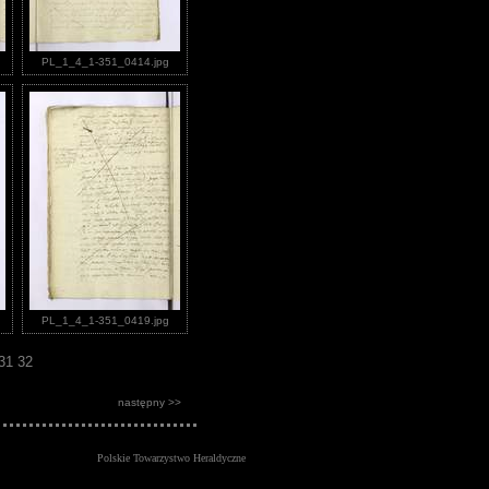
PL_1_4_1-351_0414.jpg
PL_1_4_1-351_0419.jpg
31
32
następny >>
Polskie Towarzystwo Heraldyczne