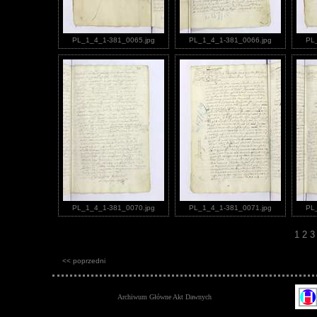
PL_1_4_1-381_0065.jpg
PL_1_4_1-381_0066.jpg
PL
PL_1_4_1-381_0070.jpg
PL_1_4_1-381_0071.jpg
PL
1
2
<< poprzedni
Archiwum Główne Akt Dawnych