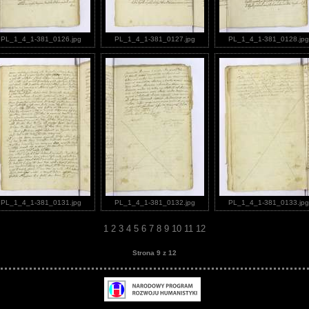
PL_1_4_1-381_0126.jpg
PL_1_4_1-381_0127.jpg
PL_1_4_1-381_0128.jpg
PL_1_4_1-381_0131.jpg
PL_1_4_1-381_0132.jpg
PL_1_4_1-381_0133.jpg
1
2
3
4
5
6
7
8
9
10
11
12
Strona 9 z 12