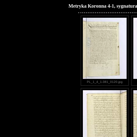
Metryka Koronna 4-1, sygnatura
PL_1_4_1-381_0120.jpg