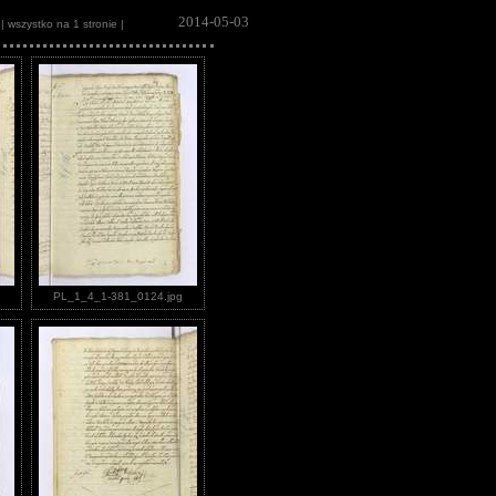
2014-05-03
| wszystko na 1 stronie |
PL_1_4_1-381_0124.jpg