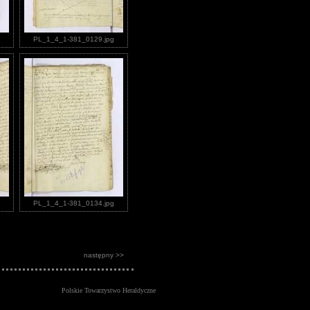
PL_1_4_1-381_0129.jpg
PL_1_4_1-381_0134.jpg
następny >>
Polskie Towarzystwo Heraldyczne