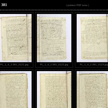
 381
| pobierz PDF tomu |
PL_1_4_1-381_0121.jpg
PL_1_4_1-381_0122.jpg
PL_1_4_1-381_0123.jpg