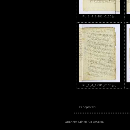
PL_1_4_1-381_0125.jpg
PL_1_4_1-381_0130.jpg
<< poprzedni
Archiwum Główne Akt Dawnych