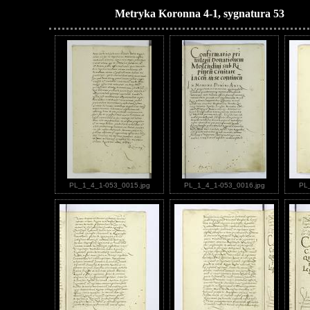
Metryka Koronna 4-1, sygnatura 53
PL_1_4_1-053_0015.jpg
PL_1_4_1-053_0016.jpg
PL