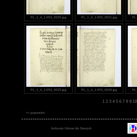
PL_1_4_1-053_0020.jpg
PL_1_4_1-053_0021.jpg
PL
PL_1_4_1-053_0025.jpg
PL_1_4_1-053_0026.jpg
PL
1
2
3
4
5
6
7
8
9
1
<< poprzedni
Archiwum Główne Akt Dawnych