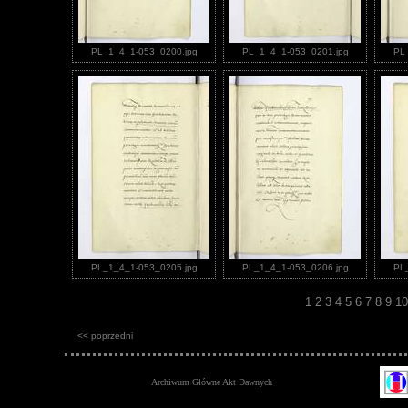
PL_1_4_1-053_0200.jpg
PL_1_4_1-053_0201.jpg
PL
PL_1_4_1-053_0205.jpg
PL_1_4_1-053_0206.jpg
PL
1
2
3
4
5
6
7
8
9
1
<< poprzedni
Archiwum Główne Akt Dawnych