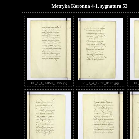
Metryka Koronna 4-1, sygnatura 53
PL_1_4_1-053_0195.jpg
PL_1_4_1-053_0196.jpg
PL