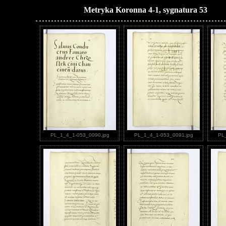
Metryka Koronna 4-1, sygnatura 53
PL_1_4_1-053_0090.jpg
PL_1_4_1-053_0091.jpg
PL