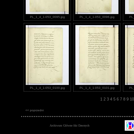
PL_1_4_1-053_0095.jpg
PL_1_4_1-053_0096.jpg
PL
PL_1_4_1-053_0100.jpg
PL_1_4_1-053_0101.jpg
PL
1
2
3
4
5
6
7
8
9
1
<< poprzedni
Archiwum Główne Akt Dawnych