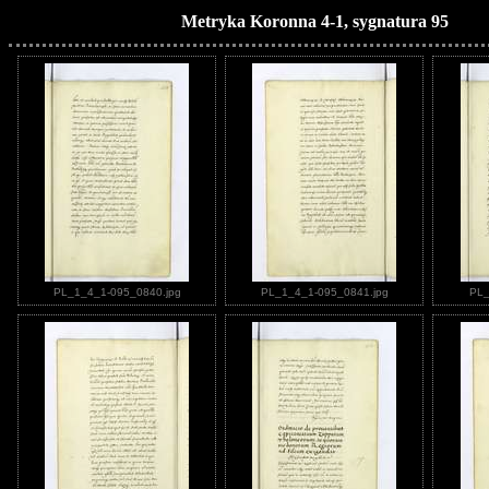
Metryka Koronna 4-1, sygnatura 95
PL_1_4_1-095_0840.jpg
PL_1_4_1-095_0841.jpg
PL_