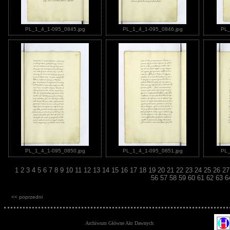
PL_1_4_1-095_0845.jpg
PL_1_4_1-095_0846.jpg
PL_
PL_1_4_1-095_0850.jpg
PL_1_4_1-095_0851.jpg
PL_
1
2
3
4
5
6
7
8
9
10
11
12
13
14
15
16
17
18
19
20
21
22
23
24
25
26
2
56
57
58
59
60
61
62
63
6
<< poprzedni
Archiwum Główne Akt Dawnych