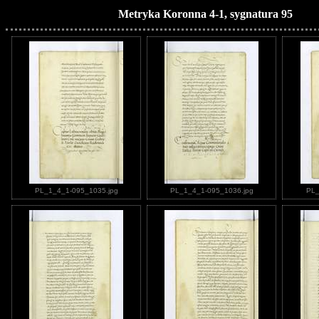
Metryka Koronna 4-1, sygnatura 95
PL_1_4_1-095_1035.jpg
PL_1_4_1-095_1036.jpg
PL_