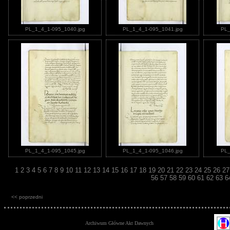
PL_1_4_1-095_1040.jpg
PL_1_4_1-095_1041.jpg
PL_
PL_1_4_1-095_1045.jpg
PL_1_4_1-095_1046.jpg
PL_
1
2
3
4
5
6
7
8
9
10
11
12
13
14
15
16
17
18
19
20
21
22
23
24
25
26
2
56
57
58
59
60
61
62
63
6
<< poprzedni
Archiwum Główne Akt Dawnych