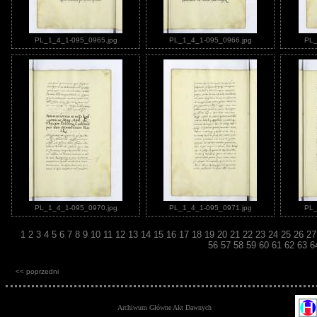
PL_1_4_1-095_0965.jpg
PL_1_4_1-095_0966.jpg
PL_
PL_1_4_1-095_0970.jpg
PL_1_4_1-095_0971.jpg
PL_
1
2
3
4
5
6
7
8
9
10
11
12
13
14
15
16
17
18
19
20
21
22
23
24
25
26
2
56
57
58
59
60
61
62
63
6
<< poprzedni
Archiwum Główne Akt Dawnych