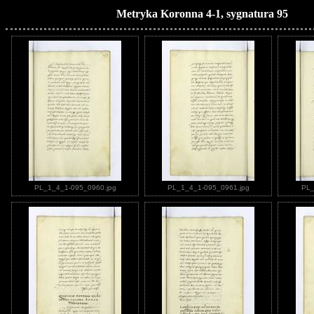
Metryka Koronna 4-1, sygnatura 95
PL_1_4_1-095_0960.jpg
PL_1_4_1-095_0961.jpg
PL_