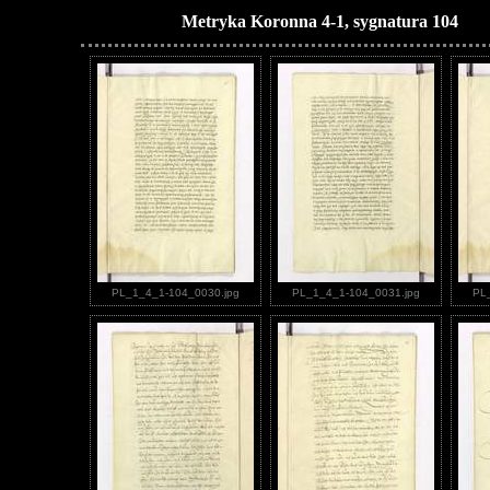
Metryka Koronna 4-1, sygnatura 104
PL_1_4_1-104_0030.jpg
PL_1_4_1-104_0031.jpg
PL