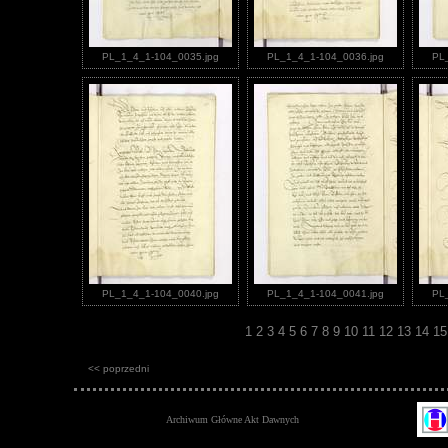
PL_1_4_1-104_0035.jpg
PL_1_4_1-104_0036.jpg
PL
PL_1_4_1-104_0040.jpg
PL_1_4_1-104_0041.jpg
PL
1
2
3
4
5
6
7
8
9
10
11
12
13
14
1
<< poprzedni
Archiwum Główne Akt Dawnych