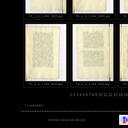
PL_1_4_1-104_0305.jpg
PL_1_4_1-104_0306.jpg
PL
PL_1_4_1-104_0310.jpg
PL_1_4_1-104_0311.jpg
PL
1
2
3
4
5
6
7
8
9
10
11
12
13
14
1
<< poprzedni
Archiwum Główne Akt Dawnych