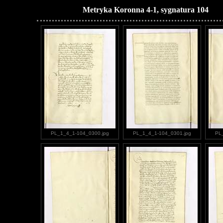
Metryka Koronna 4-1, sygnatura 104
PL_1_4_1-104_0300.jpg
PL_1_4_1-104_0301.jpg
PL