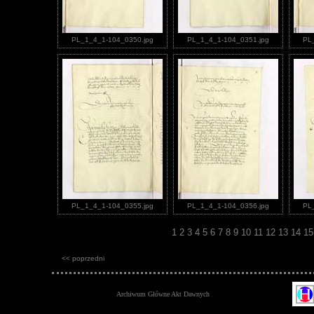
PL_1_4_1-104_0350.jpg
PL_1_4_1-104_0351.jpg
PL
PL_1_4_1-104_0355.jpg
PL_1_4_1-104_0356.jpg
PL
1
2
3
4
5
6
7
8
9
10
11
12
13
14
1
<< poprzedni
Archiwum Główne Akt Dawnych