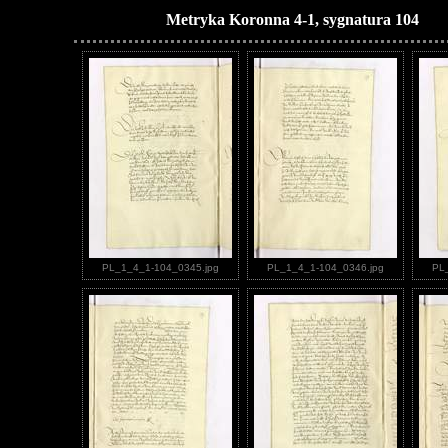
Metryka Koronna 4-1, sygnatura 104
PL_1_4_1-104_0345.jpg
PL_1_4_1-104_0346.jpg
PL