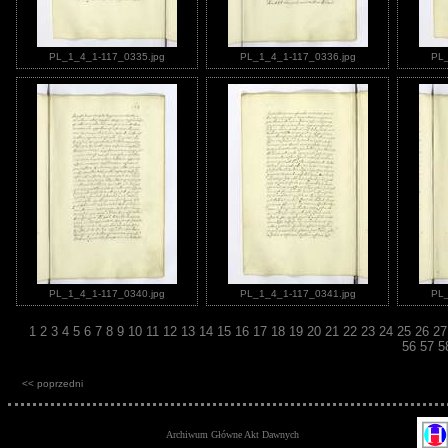
PL_1_4_1-117_0335.jpg
PL_1_4_1-117_0336.jpg
PL_
PL_1_4_1-117_0340.jpg
PL_1_4_1-117_0341.jpg
PL_
1
2
3
4
5
6
7
8
9
10
11
12
13
14
15
16
17
18
19
20
21
22
23
24
25
26
2
56
57
5
<< poprzedni
Archiwum Główne Akt Dawnych