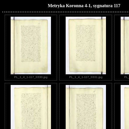
Metryka Koronna 4-1, sygnatura 117
PL_1_4_1-117_0330.jpg
PL_1_4_1-117_0331.jpg
PL_