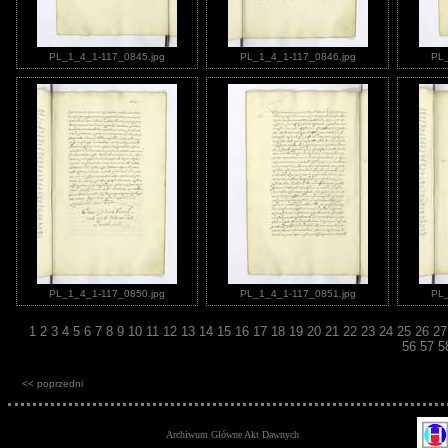
PL_1_4_1-117_0845.jpg
PL_1_4_1-117_0846.jpg
PL_
PL_1_4_1-117_0850.jpg
PL_1_4_1-117_0851.jpg
PL_
1
2
3
4
5
6
7
8
9
10
11
12
13
14
15
16
17
18
19
20
21
22
23
24
25
26
2
56
57
5
<< poprzedni
Archiwum Główne Akt Dawnych