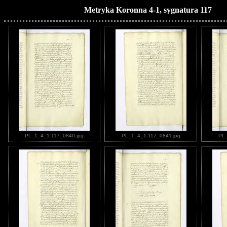
Metryka Koronna 4-1, sygnatura 117
PL_1_4_1-117_0840.jpg
PL_1_4_1-117_0841.jpg
PL_