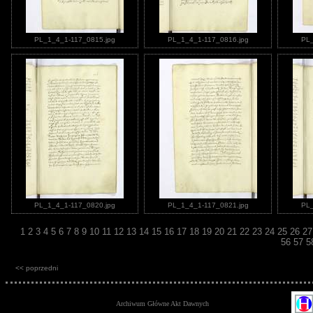
PL_1_4_1-117_0815.jpg
PL_1_4_1-117_0816.jpg
PL_
PL_1_4_1-117_0820.jpg
PL_1_4_1-117_0821.jpg
PL_
1
2
3
4
5
6
7
8
9
10
11
12
13
14
15
16
17
18
19
20
21
22
23
24
25
26
2
56
57
5
<< poprzedni
Archiwum Główne Akt Dawnych