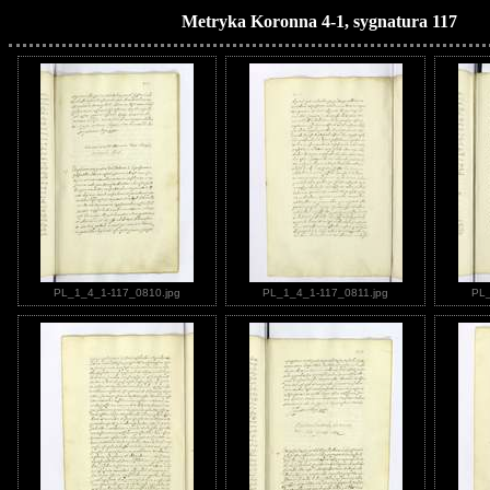
Metryka Koronna 4-1, sygnatura 117
PL_1_4_1-117_0810.jpg
PL_1_4_1-117_0811.jpg
PL_