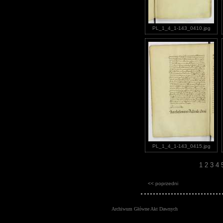
PL_1_4_1-143_0410.jpg
PL_1_4_1-143_0415.jpg
1
2
3
4
<< poprzedni
Archiwum Główne Akt Dawnych