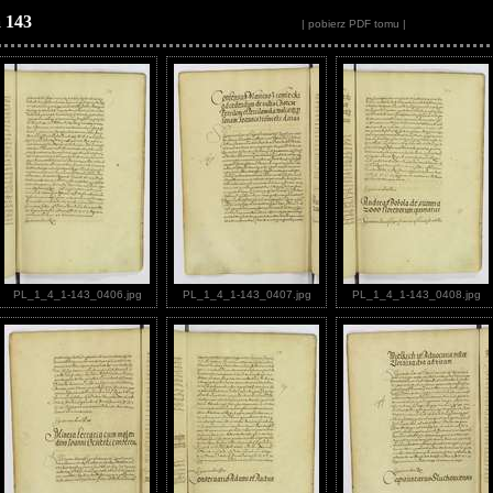
 143
| pobierz PDF tomu |
PL_1_4_1-143_0406.jpg
PL_1_4_1-143_0407.jpg
PL_1_4_1-143_0408.jpg