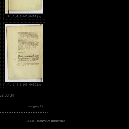
PL_1_4_1-143_0414.jpg
PL_1_4_1-143_0419.jpg
32
33
34
następny >>
Polskie Towarzystwo Heraldyczne