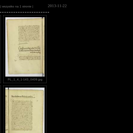
2013-11-22
| wszystko na 1 stronie |
PL_1_4_1-143_0409.jpg