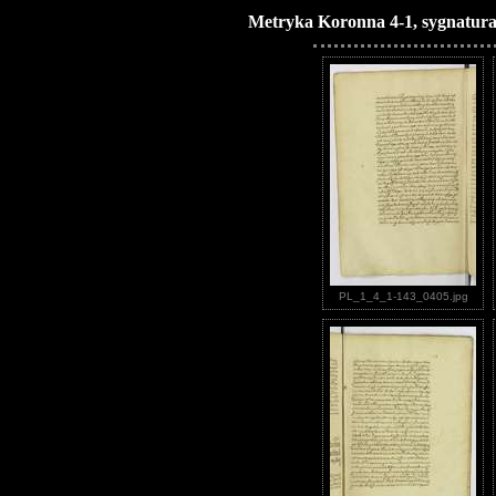
Metryka Koronna 4-1, sygnatura
PL_1_4_1-143_0405.jpg