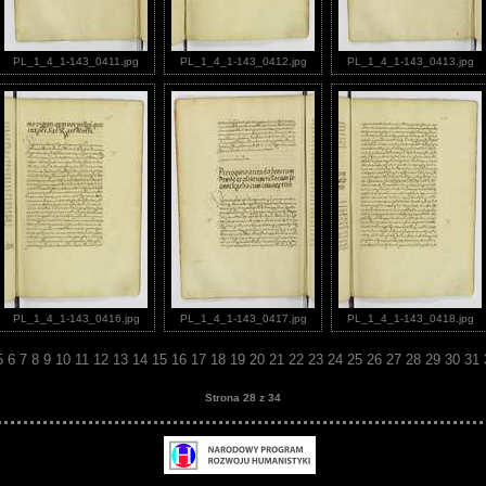
PL_1_4_1-143_0411.jpg
PL_1_4_1-143_0412.jpg
PL_1_4_1-143_0413.jpg
PL_1_4_1-143_0416.jpg
PL_1_4_1-143_0417.jpg
PL_1_4_1-143_0418.jpg
5
6
7
8
9
10
11
12
13
14
15
16
17
18
19
20
21
22
23
24
25
26
27
28
29
30
31
Strona 28 z 34