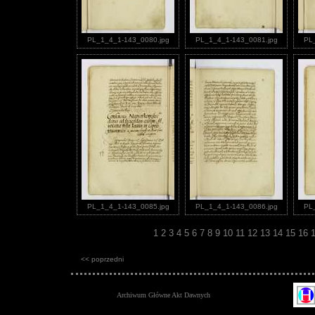
PL_1_4_1-143_0080.jpg
PL_1_4_1-143_0081.jpg
PL
PL_1_4_1-143_0085.jpg
PL_1_4_1-143_0086.jpg
PL
1
2
3
4
5
6
7
8
9
10
11
12
13
14
15
16
<< poprzedni
Archiwum Główne Akt Dawnych