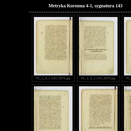
Metryka Koronna 4-1, sygnatura 143
PL_1_4_1-143_0075.jpg
PL_1_4_1-143_0076.jpg
PL