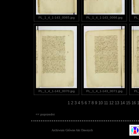
PL_1_4_1-143_0065.jpg
PL_1_4_1-143_0066.jpg
PL
PL_1_4_1-143_0070.jpg
PL_1_4_1-143_0071.jpg
PL
1
2
3
4
5
6
7
8
9
10
11
12
13
14
15
16
<< poprzedni
Archiwum Główne Akt Dawnych