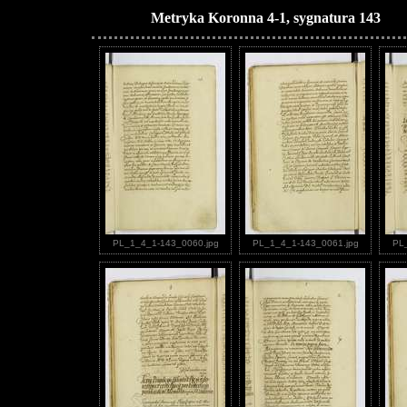
Metryka Koronna 4-1, sygnatura 143
PL_1_4_1-143_0060.jpg
PL_1_4_1-143_0061.jpg
PL