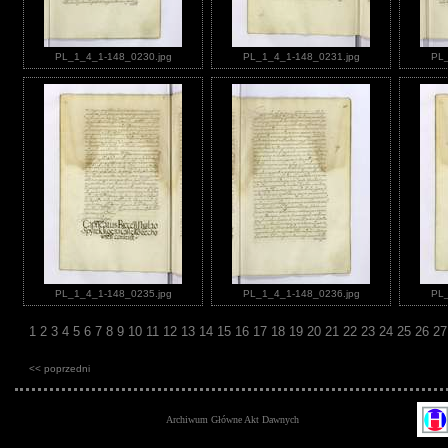
PL_1_4_1-148_0230.jpg
PL_1_4_1-148_0231.jpg
PL_
PL_1_4_1-148_0235.jpg
PL_1_4_1-148_0236.jpg
PL_
1
2
3
4
5
6
7
8
9
10
11
12
13
14
15
16
17
18
19
20
21
22
23
24
25
26
2
<< poprzedni
Archiwum Główne Akt Dawnych