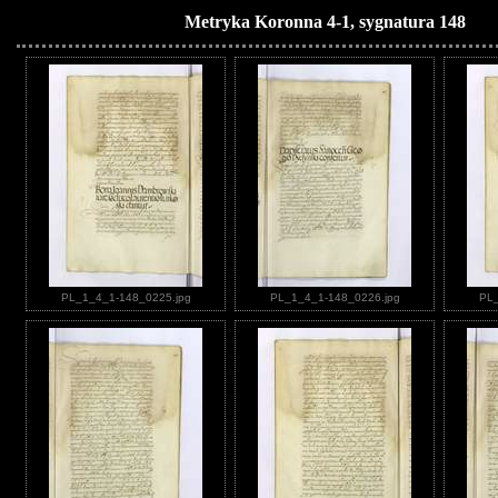
Metryka Koronna 4-1, sygnatura 148
PL_1_4_1-148_0225.jpg
PL_1_4_1-148_0226.jpg
PL_